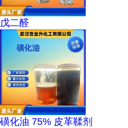
戊二醛
磺化油 75% 皮革鞣剂