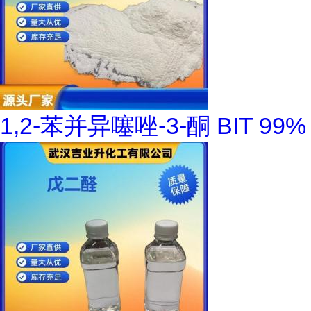
1,2-苯并异噻唑-3-酮 BIT 99%